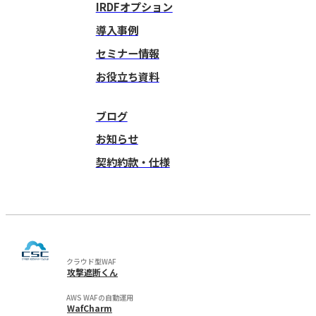
IRDFオプション
導入事例
セミナー情報
お役立ち資料
ブログ
お知らせ
契約約款・仕様
クラウド型WAF
攻撃遮断くん
AWS WAFの自動運用
WafCharm