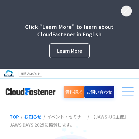
Click “Learn More” to learn about
CloudFastener in English
Learn More
関連プロダクト
資料請求
お問い合わせ
TOP
/
お知らせ
/
イベント・セミナー
/
【JAWS-UG主催】
導入事例
JAWS DAYS 2025に協賛します。
セミナー情報