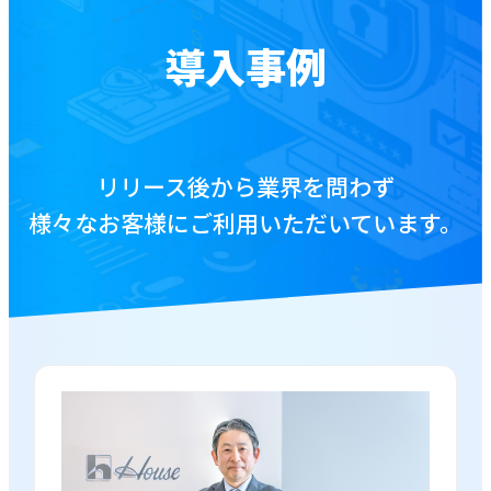
お役立ち資料
導入事例
ブログ
リリース後から業界を問わず
資料をダウンロードする
様々なお客様にご利用いただいています。
お問い合わせ