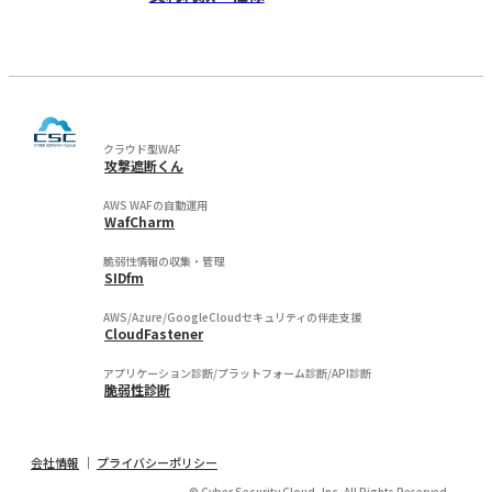
クラウド型WAF
攻撃遮断くん
AWS WAFの自動運用
WafCharm
脆弱性情報の収集・管理
SIDfm
AWS/Azure/GoogleCloudセキュリティの伴走支援
CloudFastener
アプリケーション診断/プラットフォーム診断/API診断
脆弱性診断
会社情報
プライバシーポリシー
© Cyber Security Cloud, Inc. All Rights Reserved.