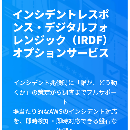
インシデントレスポ
お役立ち資料
ンス・デジタル
フォ
ブログ
レンジック（IRDF）
オプションサービス
資料をダウンロードする
お問い合わせ
インシデント兆候時に「誰が、どう動
くか」の策定から調査までフルサポー
ト
場当たり的なAWSのインシデント対応
を、即時検知・即時対応できる盤石な