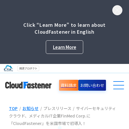
Click “Learn More” to learn about
CloudFastener in English
Learn More
関連プロダクト
資料請求
お問い合わせ
TOP
/
お知らせ
/
プレスリリース
/
サイバーセキュリティ
導入事例
クラウド、メディカルIT企業FinMed Corp.に
『CloudFastener』を米国市場で初導入！
セミナー情報