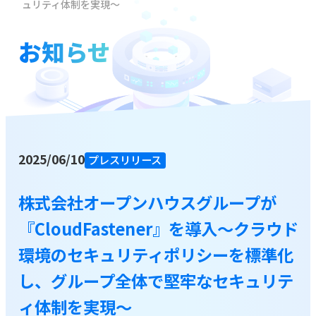
ュリティ体制を実現〜
お役立ち資料
お知らせ
ブログ
資料をダウンロードする
2025/06/10
プレスリリース
お問い合わせ
株式会社オープンハウスグループが
『CloudFastener』を導入～クラウド
環境のセキュリティポリシーを標準化
し、グループ全体で堅牢なセキュリテ
ィ体制を実現〜