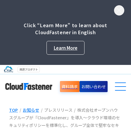
Click “Learn More” to learn about
CloudFastener in English
Learn More
関連プロダクト
資料請求
お問い合わせ
TOP
/
お知らせ
/
プレスリリース
/
株式会社オープンハウ
導入事例
スグループが『CloudFastener』を導入～クラウド環境のセ
キュリティポリシーを標準化し、グループ全体で堅牢なセキ
セミナー情報