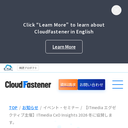
Click “Learn More” to learn about
CloudFastener in English
Learn More
関連プロダクト
資料請求
お問い合わせ
TOP
/
お知らせ
/
イベント・セミナー
/
【ITmedia エグゼ
導入事例
クティブ主催】ITmedia CxO Insights 2026 冬に協賛しま
す。
セミナー情報