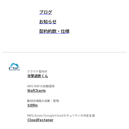
ブログ
お知らせ
契約約款・仕様
クラウド型WAF
攻撃遮断くん
AWS WAFの自動運用
WafCharm
脆弱性情報の収集・管理
SIDfm
AWS/Azure/GoogleCloudセキュリティの伴走支援
CloudFastener