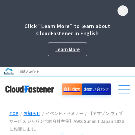
Click “Learn More” to learn about
CloudFastener in English
Learn More
関連プロダクト
資料請求
お問い合わせ
TOP
/
お知らせ
/
イベント・セミナー
/
【アマゾン ウェブ
導入事例
サービス ジャパン合同会社主催】AWS Summit Japan 2026
に協賛します。
セミナー情報