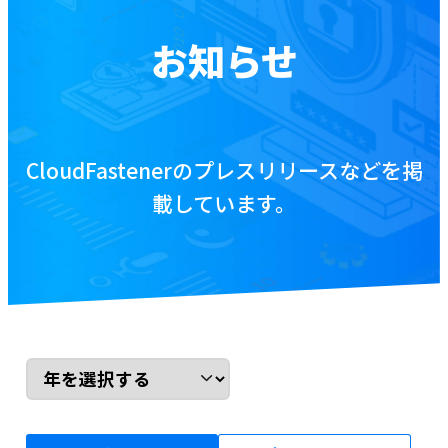
お役立ち資料
お知らせ
ブログ
CloudFastenerのプレスリリースなどを掲
資料をダウンロードする
載しています。
お問い合わせ