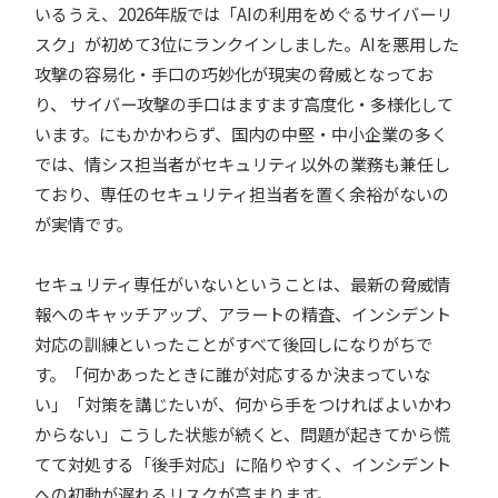
いるうえ、2026年版では「AIの利用をめぐるサイバーリ
スク」が初めて3位にランクインしました。AIを悪用した
攻撃の容易化・手口の巧妙化が現実の脅威となってお
り、 サイバー攻撃の手口はますます高度化・多様化して
います。にもかかわらず、国内の中堅・中小企業の多く
では、情シス担当者がセキュリティ以外の業務も兼任し
ており、専任のセキュリティ担当者を置く余裕がないの
が実情です。
セキュリティ専任がいないということは、最新の脅威情
報へのキャッチアップ、アラートの精査、インシデント
対応の訓練といったことがすべて後回しになりがちで
す。「何かあったときに誰が対応するか決まっていな
い」「対策を講じたいが、何から手をつければよいかわ
からない」こうした状態が続くと、問題が起きてから慌
てて対処する「後手対応」に陥りやすく、インシデント
への初動が遅れるリスクが高まります。