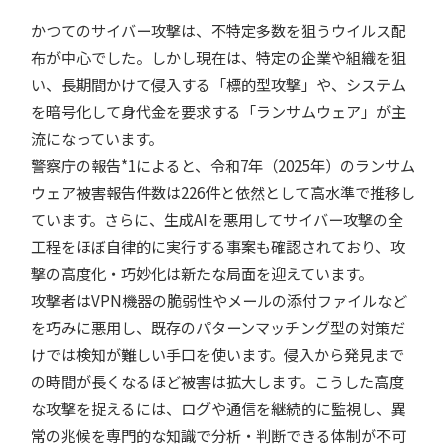
かつてのサイバー攻撃は、不特定多数を狙うウイルス配
布が中心でした。しかし現在は、特定の企業や組織を狙
い、長期間かけて侵入する「標的型攻撃」や、システム
を暗号化して身代金を要求する「ランサムウェア」が主
流になっています。
警察庁の報告*1によると、令和7年（2025年）のランサム
ウェア被害報告件数は226件と依然として高水準で推移し
ています。さらに、生成AIを悪用してサイバー攻撃の全
工程をほぼ自律的に実行する事案も確認されており、攻
撃の高度化・巧妙化は新たな局面を迎えています。
攻撃者はVPN機器の脆弱性やメールの添付ファイルなど
を巧みに悪用し、既存のパターンマッチング型の対策だ
けでは検知が難しい手口を使います。侵入から発見まで
の時間が長くなるほど被害は拡大します。こうした高度
な攻撃を捉えるには、ログや通信を継続的に監視し、異
常の兆候を専門的な知識で分析・判断できる体制が不可