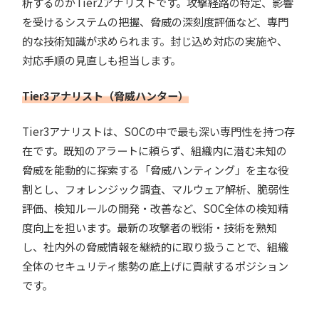
析するのがTier2アナリストです。攻撃経路の特定、影響
を受けるシステムの把握、脅威の深刻度評価など、専門
的な技術知識が求められます。封じ込め対応の実施や、
対応手順の見直しも担当します。
Tier3アナリスト（脅威ハンター）
Tier3アナリストは、SOCの中で最も深い専門性を持つ存
在です。既知のアラートに頼らず、組織内に潜む未知の
脅威を能動的に探索する「脅威ハンティング」を主な役
割とし、フォレンジック調査、マルウェア解析、脆弱性
評価、検知ルールの開発・改善など、SOC全体の検知精
度向上を担います。最新の攻撃者の戦術・技術を熟知
し、社内外の脅威情報を継続的に取り扱うことで、組織
全体のセキュリティ態勢の底上げに貢献するポジション
です。