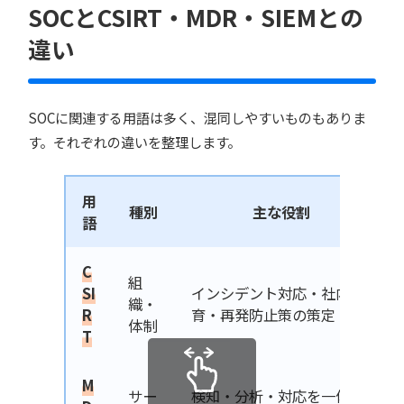
SOCとCSIRT・MDR・SIEMとの
違い
SOCに関連する用語は多く、混同しやすいものもありま
す。それぞれの違いを整理します。
用
種別
主な役割
語
C
組
SI
インシデント対応・社内教
織・
R
育・再発防止策の策定
体制
T
M
サー
検知・分析・対応を一体で