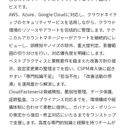
ビスです。
AWS、Azure、Google Cloudに対応し、クラウドネイテ
ィブのセキュリティサービスを活用しながら、クラウド
環境のリソースやアラートを包括的に管理します。テク
ニカルアカウントマネージャーがアラートを継続的にレ
ビューし、誤検知やノイズの除外、重大度判定、影響範
囲の切り分けを行い、対応優先度を明確にします。
ベストプラクティスと業務要件を踏まえた改善方針の提
示、設定変更案の整理までを担い、CSPM導入後に起き
やすい「専門知識不足」「担当不在」「改善活動の停
滞」を運用面から解消します。
CloudFastenerは脅威検知、脆弱性管理、データ保護、
証跡監査、コンプライアンス対応までを、環境構成や組
織体制に合わせて柔軟に提供し、ガバナンス・ポリシー
の策定から復旧・修正対応にいたるまでをワンストップ
で支援します。高度な専門的知識と経験を持つチームが