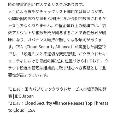
時の被害範囲が拡大するリスクがあります。
人手による確認やチェックリスト運用では追いつかず、
公開範囲の誤りや過剰な権限付与が長期間放置されるケ
ースも少なくありません。中堅企業以上の規模では、複
数アカウントや複数部門が関与することで責任分界が曖
昧になり、ガバナンス維持が難しくなる傾向がありま
す。CSA（Cloud Security Alliance）が実施した調査*2
でも、「設定ミスと不適切な変更管理」がクラウドセキ
ュリティにおける脅威の第1位に位置づけられており 、ク
ラウド設定の管理は組織的に取り組むべき課題として重
要性が高まっています。
*1 出典：
国内パブリッククラウドサービス市場予測を発
表 | IDC Japan
*2 出典：
Cloud Security Alliance Releases Top‌ ‌Threats‌
‌to‌ ‌Cloud‌ | CSA