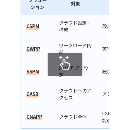
ソリュー
対象
ション
クラウド設定・
CSPM
設定不備の検
構成
ワークロード内
CWPP
実行時の脅威
部
SaaSアプリ設
SSPM
設定不備の検
定
クラウドへのア
CASB
アクセス監視
クセス
CSPM・CI
CNAPP
クラウド全体
能の統合管理